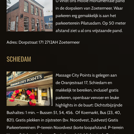
U vindt ons mooie monumentale pand
in de dorpskern van Zoetermeer. Waar
parkeren erg gemakkelijk is aan het
parkeerterrein Pilatusdam. Op 50 meter
afstand ziet u al ons vrijstaande pand.
Adres: Dorpstraat 171 2712AH Zoetermeer
SCHIEDAM
Massage City Points is gelegen aan
de Oranjestraat 17, Schiedam en
makkelijk te bereiken, inclusief gratis
parkeren, openbaar vervoer en leuke
highlights in de buurt: Dichtstbijzijnde
Bushaltes: 1 min. – Bussen 51, 54, 456. Of Koemarkt, Bus (23, 40,
821). Gratis plekken in zijstraten (bv. Noordvest, Zuidvest) Gratis
Parkeerterreinen: P-terrein Noordvest (korte loopafstand. P-terrein