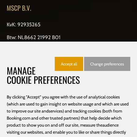
MSCP B.V.
KvK: 92935265
Btw: NL8662 21992 B01
OPENINGSTIJDEN
Accept all
Change preferences
MANAGE
Den Haag - Rijswijk - Zoetermeer - Schiedam
COOKIE PREFERENCES
Dagelijks geopend van 10:00-22:00
By clicking "Accept" you agree with the use of analytical cookies
(which are used to gain insight on website usage and which are used
to improve our site andservices) and tracking cookies (both from
Booking.com and other trusted partners) that help decide which
2026
MassageCityPoints
All rights reserved.
product to show you on and off our site, measure theaudience
visiting our websites, and enable you to like or share things directly