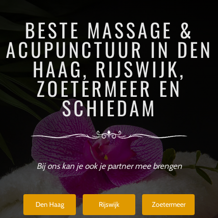
BESTE MASSAGE &
ACUPUNCTUUR IN DEN
HAAG, RIJSWIJK,
ZOETERMEER EN
SCHIEDAM
Bij ons kan je ook je partner mee brengen
Den Haag
Rijswijk
Zoetermeer