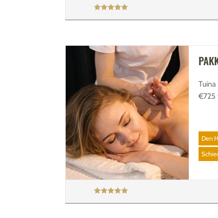
PAKK
Tuin
€725 
Den H
Schi