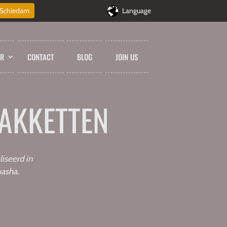
Schiedam
Language
UR
CONTACT
BLOG
JOIN US
AKKETTEN
iseerd in
uasha.