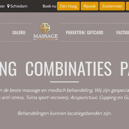
eer
Schiedam
Boek nu
Den Haag
Rijswijk
Zoetermeer
GALERIJ
PAKKETTEN/ GIFTCARD
FACTU
ING COMBINATIES P
n de beste massage en medisch behandeling. Wij zijn gespecial
 anti-stress, Tuina sport-recovery, Acupunctuur, Cupping en G
Behandelingen kunnen locatiegebonden zijn.