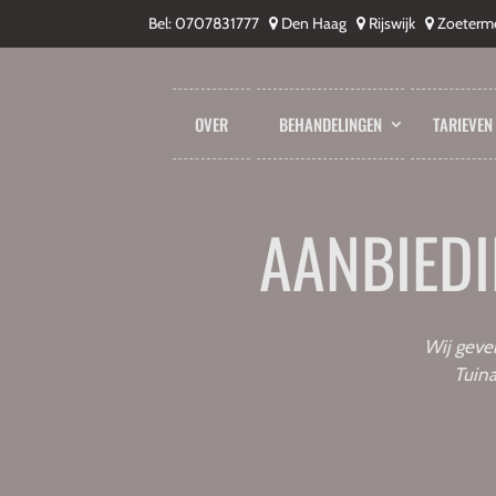
Bel:
0707831777
Den Haag
Rijswijk
Zoeterm
OVER
BEHANDELINGEN
TARIEVEN
AANBIED
Wij geve
Tuina