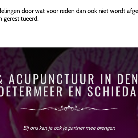
elingen door wat voor reden dan ook niet wordt afge
n gerestitueerd.
& ACUPUNCTUUR IN DEN 
OETERMEER EN SCHIED
Bij ons kan je ook je partner mee brengen