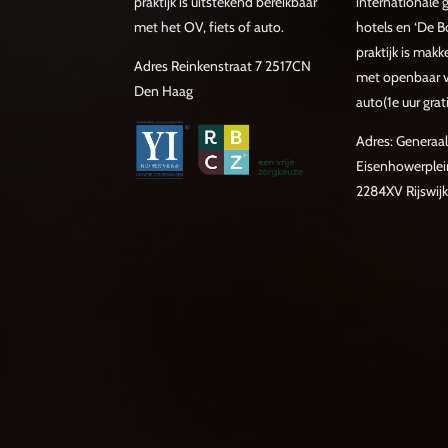
praktijk is uitstekend bereikbaar
internationale
met het OV, fiets of auto.
hotels en ‘De B
praktijk is makke
Adres Reinkenstraat 7 2517CN
met openbaar ve
Den Haag
auto(1e uur grat
Adres: Generaal
Eisenhowerplei
2284XV Rijswijk