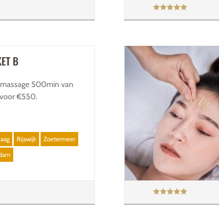
ET B
a massage 500min van
voor €550.
aag
Rijswijk
Zoetermeer
edam