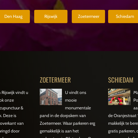
Den Haag
Rijswijk
Zoetermeer
Schiedam
ZOETERMEER
SCHIEDAM
n Rijswijk vindt u
U vindt ons
Ma
ok onze
mooie
Po
cupunctuur &
monumentale
aa
k. Deze is
pand in de dorpskern van
de Oranjestraat
 overkant van
Zoetermeer. Waar parkeren erg
makkelijk te bere
mringd door
gemakkelijk is aan het
gratis parkeren,