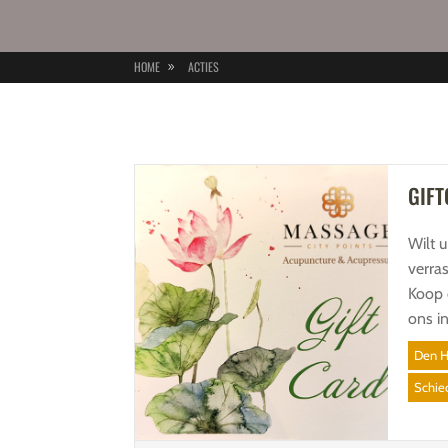
HOME
ACTIES
GIF
Wilt 
verra
Koop 
ons i
Den H
Schi