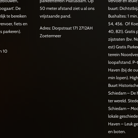
 gebouwen,
parkeerterrein Pilatusdam. Op
vervoer en leuke 
oogaart’. De
50 meter afstand ziet u al ons
buurt: Dichtstbij
lijk te bereiken
vrijstaande pand.
Bushaltes: 1 min
rvoer, fiets en
54, 456. Of Koe
Adres: Dorpstraat 171 2712AH
is parkeren).
40, 821). Gratis 
Zoetermeer
zijstraten (bv. 
est) Gratis Parke
n 10
terrein Noordves
loopafstand. P-t
Haven (bij de o
min lopen). High
Buurt Historisc
Schiedam – De 
ter wereld. Sted
Schiedam – Mod
lokale geschied
Haven – Leuk ge
en boten.