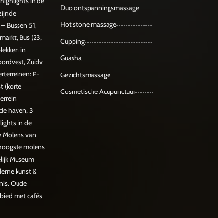
highlights in de
Duo ontspanningsmassage
zijnde
Hot stone massage
. – Bussen 51,
markt, Bus (23,
Cupping
plekken in
Guasha
Noordvest, Zuidv
erterreinen: P-
Gezichtsmassage
t (korte
Cosmetische Acupunctuur
errein
ude haven, 3
lights in de
he Molens van
hoogste molens
elijk Museum
erne kunst &
enis. Oude
bied met cafés