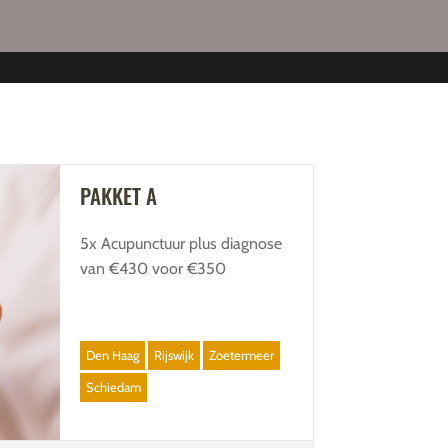
PAKKET A
5x Acupunctuur plus diagnose
van €430 voor €350
Den Haag
Rijswijk
Zoetermeer
Schiedam