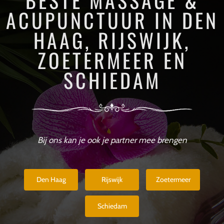
BESTE MASSAGE &
ACUPUNCTUUR IN DEN
HAAG, RIJSWIJK,
ZOETERMEER EN
SCHIEDAM
Bij ons kan je ook je partner mee brengen
Den Haag
Rijswijk
Zoetermeer
Schiedam