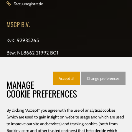
Factuurregistratie
MSCP B.V.
KvK: 92935265
Btw: NL8662 21992 B01
OPENINGSTIJDEN
Accept all
Change preferences
MANAGE
Den Haag - Rijswijk - Zoetermeer - Schiedam
COOKIE PREFERENCES
Dagelijks geopend van 10:00-22:00
By clicking "Accept" you agree with the use of analytical cookies
(which are used to gain insight on website usage and which are used
to improve our site andservices) and tracking cookies (both from
Booking.com and other trusted partners) that help decide which